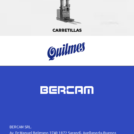
BERCAM SRL.
Av. Dr Manuel Belgrano 3740 1872 Sarandí- Avellaneda-Buenos